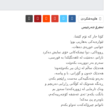
هاوبەشکردن
نەهرۆ جەرجیس
کۆتا جار کە تۆم کێشا،
ئێوارەیەکی بەهاریی بوو؛
جوانیی خوڕەی دەهات،
ڕووناکی، دوا تیشکەکانی خۆی نمایش دەکرد
نازانم، دەشێت لە ئاهەنگێکدا بە قورسی،
سەرم بەر دووریت بکەوێت
هەندێک ساڵم لە ژیان بیر بکەوێتەوە؛
هەندێک خەون و گۆرانی، با و پیاسە،
بەرەو بێدەنگییەکی مەست ڕاپێچم بکەن
ڕەنگە شەوێک لە کۆڵانی ڕاڕایی دەربچم و
وەک تارمایی لە ژوورەکەتدا سەوز بم
بانگت بکەم: ئەی عەشقە کۆچەرییەکەم،
باوەڕم پێ مەکە!
ناتوانم چیرۆکەکەت تەواو بکەم