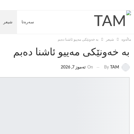
سەرەتا
شیعر
ماڵەوە
شیعر
بە خەونێکی مەییو ئاشنا دەبم
بە خەونێکی مەییو ئاشنا دەبم
On
تەموز 7, 2026
By
TAM