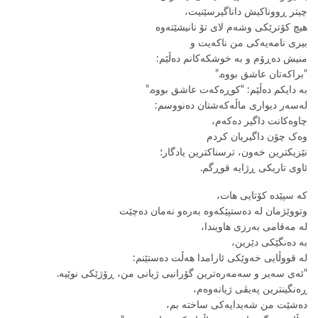
چیتر ڕووناکیش داناگیرسێنیت،
هیچ کۆترێکی وشەم لای تۆ نانیشێتەوە
بیری نامەیەکی من ناکەیت و
منیش دەڕۆم و بە خوشکەکانم دەڵێم:
“براکەتان عاشق بووە.”
بە دایکم دەڵێم: “کوڕەکەت عاشق بووە.”
لەسەر دیواری ماڵەکەشتان دەنووسم:
چاوەکانت داگیر دەکەم،
وەک چۆن داگیریان کردم
نێزیکترین خەون، ترسناکترین یادگار؛
ئاوی تاریکی ڕژایە قوڕگم.
کە سپێدە کۆتایی هات،
وتووێژمان لە دەستپێکەوە بەرەو نەمان دەچێت
لە مەقامی بەرزی هاویندا،
بە دەنگێکی دێرین،
لە قووڵایی خەوێکی ئارامدا هەڵت دەستێنم:
“ئەی سەیر و سەمەرەترین گۆرانیی ژیانی من، ڕۆژێکی نوێیە.
ڕەنگینترین پەیڤی ژیانەوەم،
دەشێت من شەیدایەکی ساختە بم،