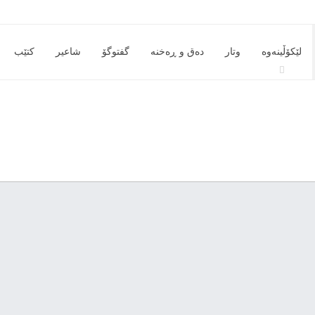
لێکۆڵینەوە
وتار
دەق و ڕەخنە
گفتوگۆ
شاعیر
کتێب