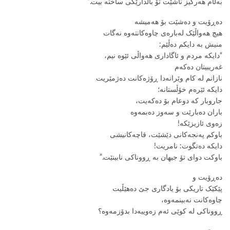
بەڵام هەرگیز ناشێت تۆ باڵدارێکی ساختە بیت.”
دەڕۆیت و دەشێت بۆ هەمیشە
هیچ هەواڵێک لەبارەی چاوەکانتەوە نەگات
منیش بە دایکم دەڵێم:
“دایکە مردم و ئاگاداری هەواڵی ئێوە نیم،
غەریبیتان دەکەم
نازانم لە کام وێرانەدا ڕۆژەکانت دەژمێریت
دایکە ئێرەم خۆڵستانە؛
جاروبار کە دوعام بۆ دەکەیت،
باران دەبارێت و سەوز دەبمەوە
زەوی ئازیزێکە!
باوکم پەنجەکانی دێشێت، قاچەکانیشی
دایکە دەتگوت: نامریت!
باوکت دوای تۆ جیهان بە ڕووناکی نابینێت.”
دەڕۆیت و
پێکێک تاریکی بۆ یادگاری جێ دەهێڵیت
چاوەکانت نەبینمەوە،
ڕووناکی لە کوێی ئەم زەوییەدا بدۆزمەوە؟