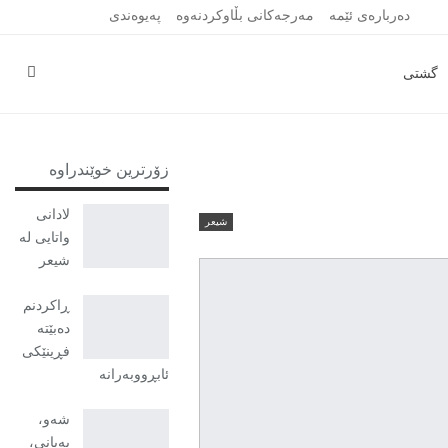
ده‌رباره‌ى ئێمه‌
مه‌رجه‌كانى بڵاوكردنه‌وه‌
پەیوەندی
گشتی
زۆرترین خوێندراوە
لادانی
شیعر
واتایی لە
شیعر
ڕاکردنم
دەبێتە
فڕینێکی
ئابڕووبەرانە
شەو،
بەیانی،