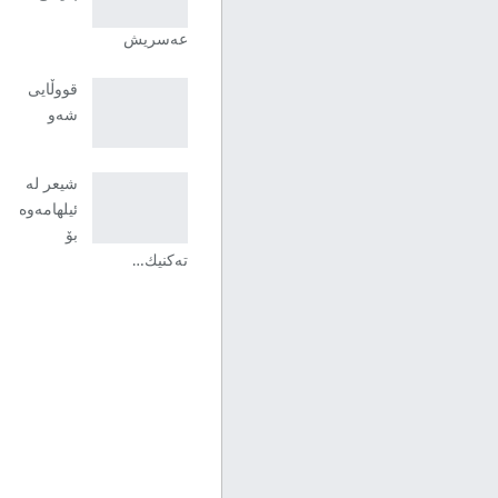
عەسریش
قووڵایی
شەو
شیعر لە
ئیلهامەوە
بۆ
تەکنیك…