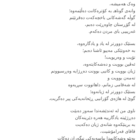
وەک هەمیشە،
وانەی گوناهـ بە کۆترەکانت دەڵێمەوە؛
گوڵە گەشەکانی باخچەکەت دەقرتێنم
لە گۆڕستان چاوەڕێت دەبم،
غەریبیی بای مردن دەکەم.
بستێک دوورتر لە یاد و یادگارەوە،
بە خەونێکی مەییو ئاشنا دەبم؛
تۆیت و وەریویت!
ئەڤین بوویت و دەشەکایتەوە،
ژیان بوویت و کانیی بوونت دەڕژایە وەڕسبوونم
تەمەن بوویت و
لە شەقامی زمانم، داهاتووت سڕیەوە
بستێک دوورتر لە ژیانەوە؛
گوێ لە هاژەی گۆرانیی ڕێحانەیەکی پیر دەگریت.
ناوی من لە ئەندێشەتدا سەوز دەبێت
دەڕژێیتە یادگارییە هەرە دێرینەکان
بە برینێکەوە شانەی ژیان دەکەیت
قاقای فەرامۆشیت،
بەنێو وشەکانمدا پیاسەیەکی نیگەران دەکات