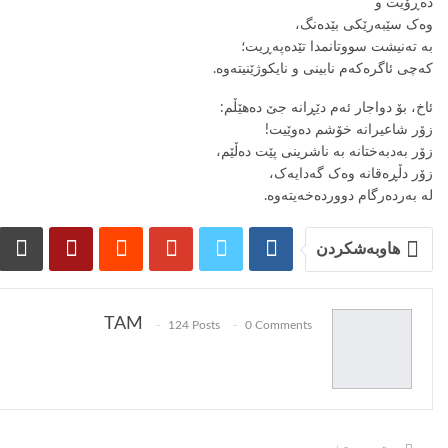
دەڕۆیت و
وەک سێبەرێکی بێدەنگ،
بە تەنیشت سووتانمدا تێدەپەڕیت؛
کەچی ئاگرەکەم نابینی و نایکوژێنیتەوە.
ئاخ، بۆ دواجار ئەم دێڕانە جێ دەهێڵم:
زۆر شاعیرانە خۆشم دەوێیت!
زۆر بەدبەختانە بە ناشرینی پێت دەڵێم،
زۆر دڵڕەقانە وەک گەدایەک،
لە بەردەرگام دووردەخەیتەوە.
هاوبەشکردن
TAM
124 Posts
0 Comments