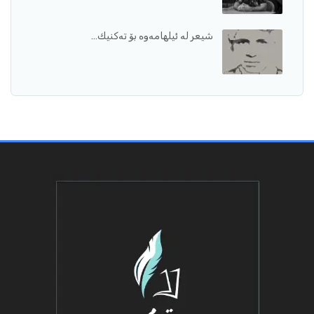
شیعر لە ئیلهامەوە بۆ تەکنیك…