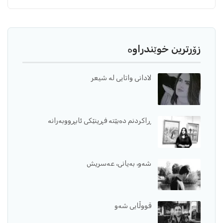
زۆرترین خوێندراوە
لادانی واتایی لە شیعر
ڕاکردنم دەبێتە فڕینێکی ئابڕووبەرانە
شەو، بەیانی، عەسریش
قووڵایی شەو