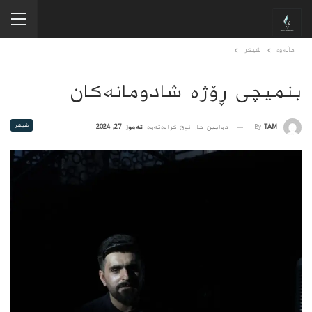
ماڵەوە
شیعر
بنمیچی ڕۆژە شادومانەکان
شیعر
By
TAM
دوایین جار نوێ کراوەتەوە
تەموز 27, 2024