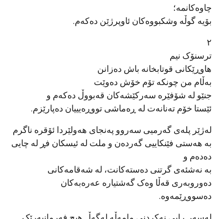
چاوەکانمە؛
بۆیە گوڵە وشکبووەکان ئاوپرژێن دەکەم.
٢
ترسنۆک نیم
هاوڕێکانی قوتابخانە باش دەزانن
بەڵام من چونکە تۆم خۆش دەوێت
جنێو لە شۆفێرە سەرکێشەکان قەبووڵ دەکەم و
ئێستا خۆم تەنانەت لە ڕەماشی تووڕەیییان دەپارێزم.
لەژێر پلەی گەرمیی سەروو پەنجای هەولێردا ئۆقرە ناگرم
بە هەستی فێنکاییی گەردەن و ملت لە ئیسکان فڕ لە چایی
دەدەم و
بە نەشئەی گرتنی دەستەکانت، لە شەقامەکانی
دەوروبەری قەڵا وەک گەشتیارە عەرەبەکان
دەسووڕێمەوە.
لەسەر ڕایی نەکردنی مامەڵە لەگەڵ هیچ فەرمانبەرێک