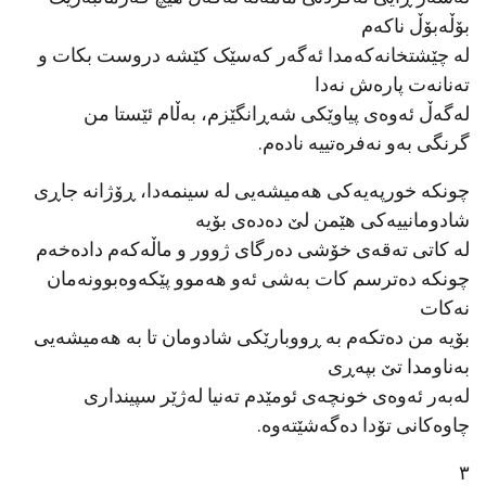
بۆڵەبۆڵ ناکەم
لە چێشتخانەکەمدا ئەگەر کەسێک کێشە دروست بکات و
تەنانەت پارەش نەدا
لەگەڵ ئەوەی پیاوێکی شەڕانگێزم، بەڵام ئێستا من
گرنگی بەو نەفرەتییە نادەم.
چونکە خورپەیەکی هەمیشەیی لە سینمەدا، ڕۆژانە جاڕی
شادومانییەکی هێمن لێ دەدەی بۆیە
لە کاتی تەقەی خۆشی دەرگای ژوور و ماڵەکەم دادەخەم
چونکە دەترسم کات بەشی ئەو هەموو پێکەوەبوونەمان
نەکات
بۆیە من دەتکەم بە ڕووبارێکی شادومان تا بە هەمیشەیی
بەناومدا تێ بپەڕی
لەبەر ئەوەی خونچەی ئومێدم تەنیا لەژێر سپینداری
چاوەکانی تۆدا دەگەشێتەوە.
٣