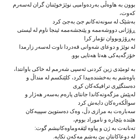
بوون بە هاوەڵی بەردەوامیی نوێژخوێننان گران لەسەرم
کەوت،
بەشێک لە سونەتەکانم جێ بەجێ کرد
ڕۆژانی دووشەممە و پێنجشەممە ئینجا ناوم لە لیستی
بەڕۆژوبووان تۆمار کرا
لە نوێژ و دوعای شەوانی قەدردا ناوت لەسەر زارمدا
خۆزگەیەکی هەتا هەتایی بوو.
بە ئومێدی زین کردنی ئەسپی شەرمم لە خاکی باوانتدا،
باوەشم بە بەخشندەییدا کرد، کلێنکسم لە منداڵ و
دەستگێڕی ترافیکەکان کڕی
لەپێش مزگەوتەکاندا جانتای پارەم بەسەر هەژار و
سواڵکەرەکان دابەش کرد
سەبارەت بە مرازی دڵ، وەک دەستوپێ سپییەکان
هێندە بێچارە و ناموراد بووم،
تەنانەت بە ژن و پیاوە لێقەوماوەکانیشم گوت:
لە دوعاکانتان بێ بەشم مەکەن تکایە.