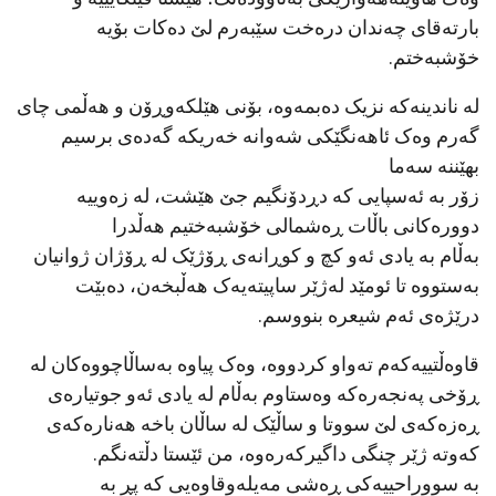
بارتەقای چەندان درەخت سێبەرم لێ دەکات بۆیە
خۆشبەختم.
لە ناندینەکە نزیک دەبمەوە، بۆنی هێلکەوڕۆن و هەڵمی چای
گەرم وەک ئاهەنگێکی شەوانە خەریکە گەدەی برسیم
بهێننە سەما
زۆر بە ئەسپایی کە دڕدۆنگیم جێ هێشت، لە زەوییە
دوورەکانی باڵات ڕەشمالی خۆشبەختیم هەڵدرا
بەڵام بە یادی ئەو کچ و کوڕانەی ڕۆژێک لە ڕۆژان ژوانیان
بەستووە تا ئومێد لەژێر ساپیتەیەک هەڵبخەن، دەبێت
درێژەی ئەم شیعرە بنووسم.
قاوەڵتییەکەم تەواو کردووە، وەک پیاوە بەساڵاچووەکان لە
ڕۆخی پەنجەرەکە وەستاوم بەڵام لە یادی ئەو جوتیارەی
ڕەزەکەی لێ سووتا و ساڵێک لە ساڵان باخە هەنارەکەی
کەوتە ژێر چنگی داگیرکەرەوە، من ئێستا دڵتەنگم.
بە سووراحییەکی ڕەشی مەیلەوقاوەیی کە پڕ بە