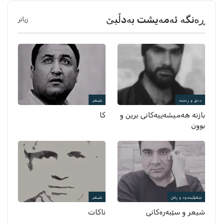
ڕەنگە ئەمەیشت بەدڵبێ
زیاتر
دەق و ڕەخنە
شیعر
بازنه‌ هه‌میشه‌ییه‌كانی برین و
كا
بوون
لێکۆڵینەوە و ڕانان
شیعر
شیعر و سێبه‌ره‌كانی
ناکات