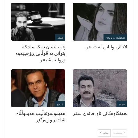
لێکۆڵینەوە و ڕانان
شیعر
لادانی واتایی لە شیعر
پێویستمان بە کەسانێکە
بتوانن بە قوڵایی ڕۆحییەوە
بڕواننە شیعر
شیعر
شاعیر
هەنگاوەکانی ناو خانەی سفر
عەبدولموتەڵیب عەبدوڵڵا-
شاعیر و وەرگێڕ
پێشوو
دواتر