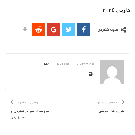
هاوینی ٢٠٢٤
هاوبەشکردن
TAM
124 Posts
0 Comments
پۆستی پێشوو
پۆستی داهاتوو
گۆڕی فەرامۆشی
پرۆسەی خۆ ئازادكردن و
هەڵبژاردن