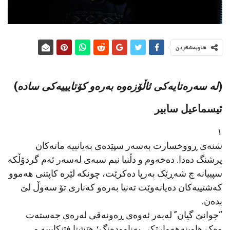
هاوبەشکردن
(
لە سەرەتایەکی ئاڵۆزەوە بەرەو کۆتایییەکی سادە
)
ئیسماعیل سابیر
١
شنەی ڕووخسارت بەسەر سپێدەی بەیانییە ماتەکان
پرشنگ دەدا. دەخەوم و دڵنیا نیم سبەی لەسەر ئەم گردۆڵکە
سپییانە چ شەڕێک بەرپا دەکرێت، چونکە لێرە کاپتنی هەموو
کەشتییەکان دەیانەوێت تەنیا بەرەو کەناری تۆ سەوڵ لێ
بدەن.
“جوانێ گیان” لەبەر ئەوەی ڕەونەقی لەرەی جەستەت
وەک هاوینەهەوارێکی بەناوودەنگ؛ هێشتا فێنکایییە و